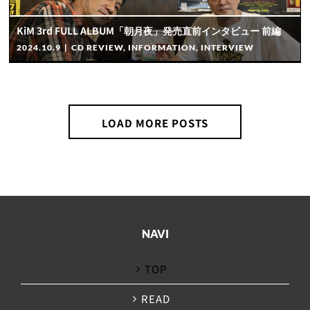
KiM 3rd FULL ALBUM「朝月夜」発売直前インタビュー 前編
2024.10.9
|
CD REVIEW
,
INFORMATION
,
INTERVIEW
LOAD MORE POSTS
NAVI
TOP
READ