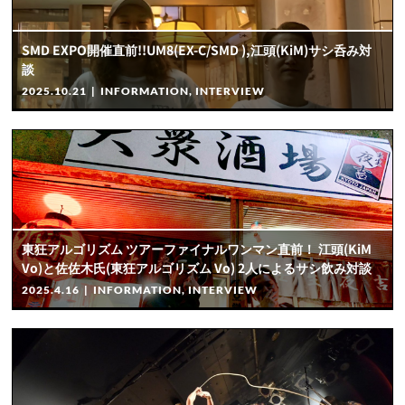
SMD EXPO開催直前!!UM8(EX-C/SMD ),江頭(KiM)サシ呑み対
談
2025.10.21
|
INFORMATION
,
INTERVIEW
東狂アルゴリズム ツアーファイナルワンマン直前！ 江頭(KiM
Vo)と佐佐木氏(東狂アルゴリズム Vo) 2人によるサシ飲み対談
2025.4.16
|
INFORMATION
,
INTERVIEW