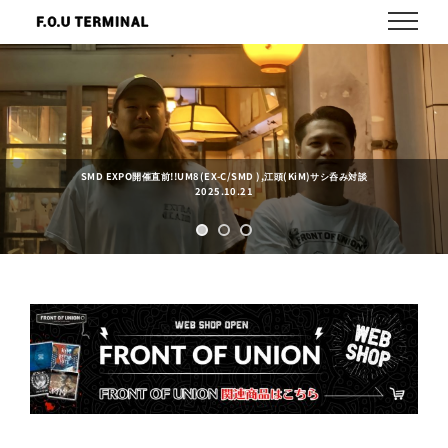
Skip
to
content
SMD EXPO開催直前!!UM8(EX-C/SMD ),江頭(KiM)サシ呑み対談
2025.10.21