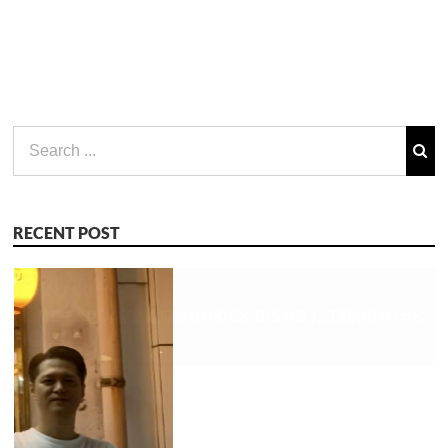
Search
for:
RECENT POST
2025.4.16
東狂アルゴリズム ツアーファイナルワンマン直前！ 江
頭(KiM Vo)と佐佐木氏(東狂アルゴリズム Vo) 2人によ
るサシ飲み対談