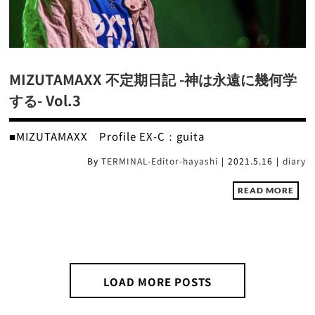
MIZUTAMAXX 不定期日記 -神は永遠に幾何学
する- Vol.3
■MIZUTAMAXX Profile EX-C：guita
By
TERMINAL-Editor-hayashi
|
2021.5.16
|
diary
READ MORE
LOAD MORE POSTS